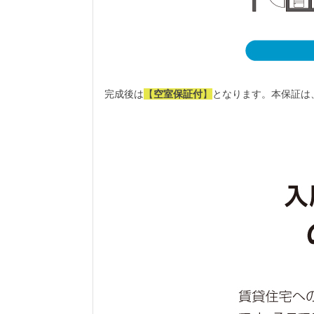
完成後は
【
空室保証付
】
となります。
本保証は