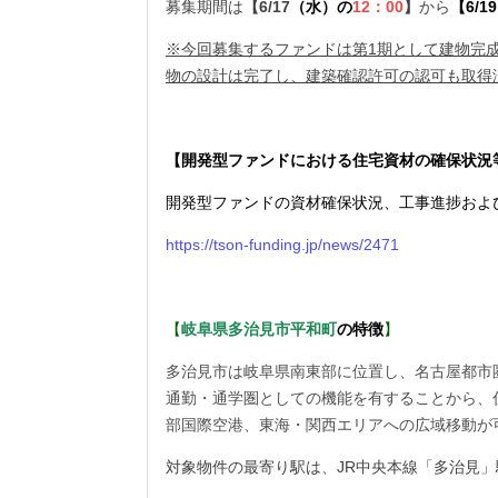
募集期間は
【6/17
（水）の
12
：00
】
から
【6/
※今回募集するファンドは第1期として建物完
物の設計は完了し、建築確認許可の認可も取得
【開発型ファンドにおける住宅資材の確保状況
開発型ファンドの資材確保状況、工事進捗およ
https://tson-funding.jp/news/2471
【
岐阜県多治見市平和町
の特徴
】
多治見市は岐阜県南東部に位置し、名古屋都市
通勤・通学圏としての機能を有することから、
部国際空港、東海・関西エリアへの広域移動が
対象物件の最寄り駅は、JR中央本線「多治見」