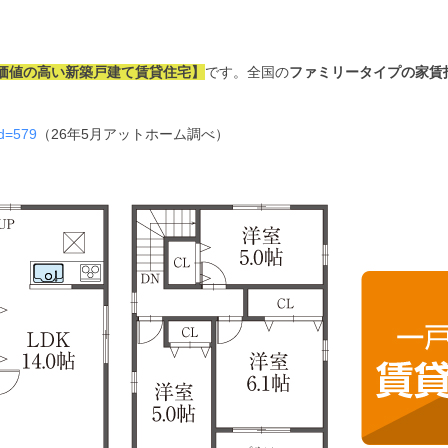
価値の高い新築戸建て賃貸住宅】
です。
全国の
ファミリータイプの家賃指
id=579
（26年5月アットホーム調べ）