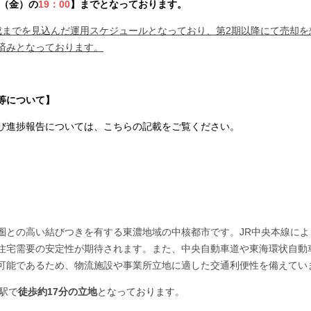
19（金）の
19：00
】までとなっております。
成までを見込んだ運用スケジュールとなっており、第2期以降にて売却
済みとなっております。
等について】
び進捗報告については、こちらの記載をご覧ください。
圏との高い結びつきを有する東濃地域の中核都市です。JR中央本線によ
住宅需要の安定性が期待されます。また、中央自動車道や東海環状自動
可能であるため、物流施設や事業所立地に適した交通利便性を備えてい
駅で
徒歩約17分の立地
となっております。