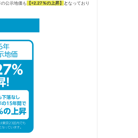
年の公示地価も
【+2.27％の上昇】
と
なっており