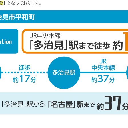
分
】
となっております。