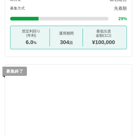
先着順
募集方式
29%
想定利回り
最低出資
運用期間
(年利)
金額(1口)
6.0
304
¥100,000
%
日
募集終了