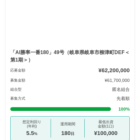
「AI勝率一番180」49号（岐阜県岐阜市柳津町DEF＜
第1期＞）
¥62,200,000
応募金額
¥61,700,000
募集金額
匿名組合
組合型
先着順
募集方式
100%
想定利回り
最低出資
運用期間
(年利)
金額(1口)
5.5
180
¥100,000
%
日