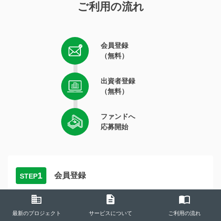
ご利用の流れ
会員登録
（無料）
出資者登録
（無料）
ファンドへ
応募開始
1
会員登録
STEP
会員登録ページにてメールアドレスを入力し会員登録を行い
business
description
import_contacts
ます。
最新のプロジェクト
サービスについて
ご利用の流れ
入力したメールアドレス宛に認証用メールが届きますので、