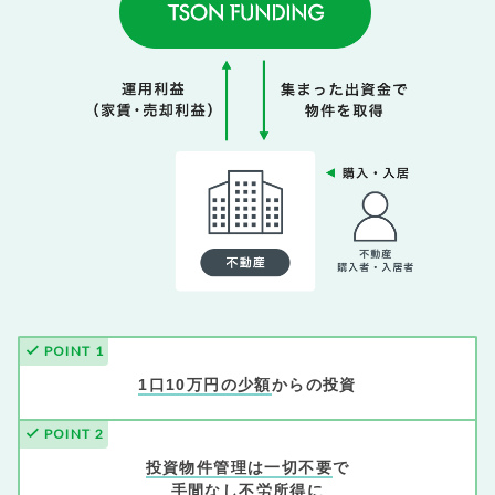
check
POINT 1
1口10万円の少額
からの投資
check
POINT 2
投資物件管理は一切不要
で
手間なし不労所得に