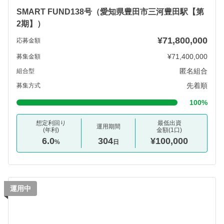
SMART FUND138号（愛知県豊田市三河豊田駅【第
2期】）
¥71,800,000
応募金額
¥71,400,000
募集金額
匿名組合
組合型
先着順
募集方式
100%
想定利回り
最低出資
運用期間
(年利)
金額(1口)
6.0
304
¥100,000
%
日
運用中