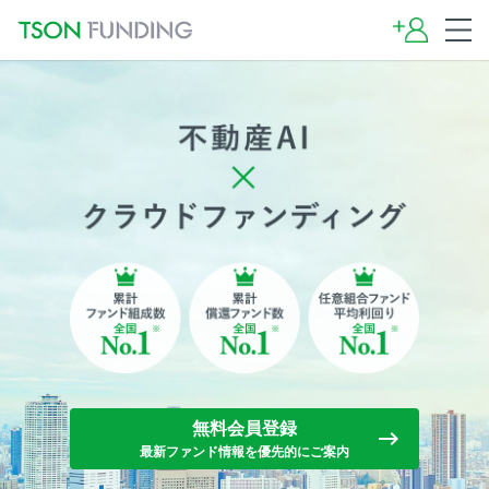
無料会員登録
keyboard_backspace
最新ファンド情報を優先的にご案内