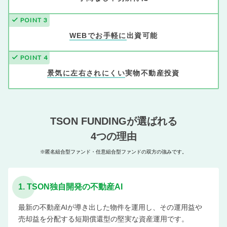
check
POINT 3
WEBでお手軽に
出資可能
check
POINT 4
景気に左右されにくい
実物不動産投資
TSON FUNDINGが選ばれる
4つの理由
※匿名組合型ファンド・任意組合型ファンドの双方の強みです。
1. TSON独自開発の不動産AI
最新の不動産AIが導き出した物件を運用し、その運用益や
売却益を分配する短期償還型の堅実な資産運用です。