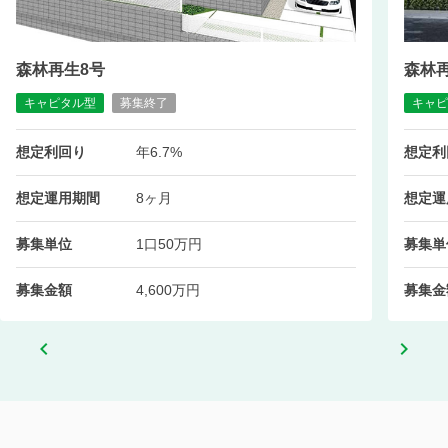
森林再生8号
森林
キャピタル型
募集終了
キャピ
想定利回り
年6.7%
想定利
想定運用期間
8ヶ月
想定運
募集単位
1口50万円
募集単
募集金額
4,600万円
募集金
chevron_left
chevron_right