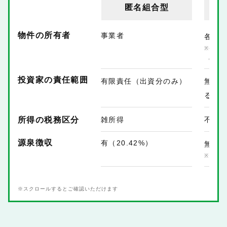
匿名組合型
物件の所有者
事業者
各投
登記名
の単独
投資家の責任範囲
有限責任（出資分のみ）
無限
る）
雑所得
不動
所得の税務区分
源泉徴収
有（20.42%）
無
ご自身
※スクロールするとご確認いただけます