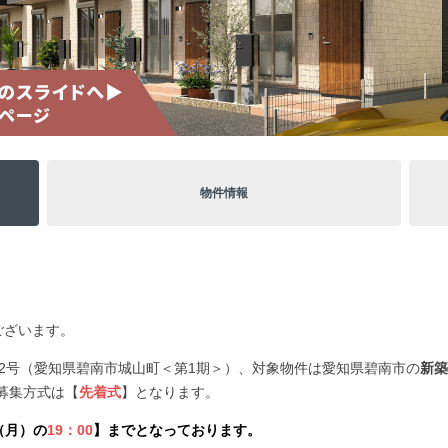
物件情報
うございます。
」42号（愛知県碧南市城山町＜第1期＞）、対象物件は愛知県碧南市の
新築
募集方式は【
先着式
】となります。
1（月）の
19：00
】までとなっております。