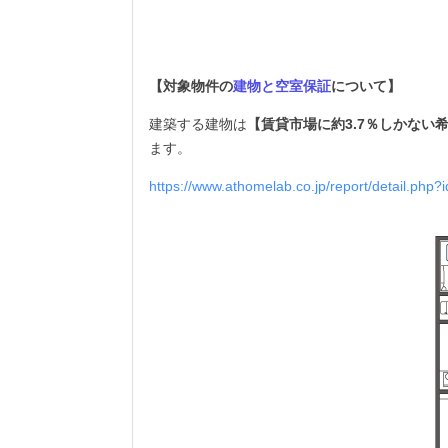
【対象物件の
建物と空室保証
について】
建築する建物は
【賃貸市場に約3.7％しかない
ます。
https://www.athomelab.co.jp/report/detail.php?