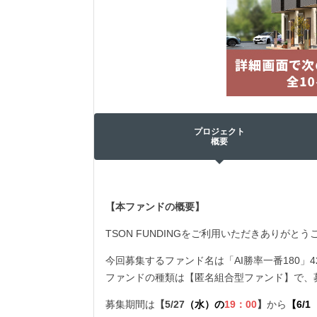
プロジェクト
概要
【本ファンドの概要】
TSON FUNDINGをご利用いただきありがと
今回募集するファンド名は「AI勝率一番180
ファンドの種類は【匿名組合型ファンド】で、
募集期間は
【5/27
（水）の
19
：00
】
から
【6/