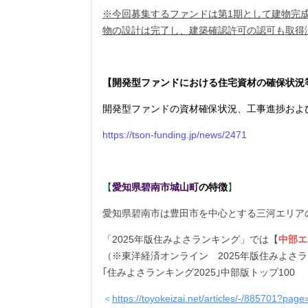
※今回募集するファンドは第1期として建物完
物の設計は完了し、建築確認許可の認可も取得
【開発型ファンドにおける住宅資材の確保状況
開発型ファンドの資材確保状況、工事進捗およ
https://tson-funding.jp/news/2471
【
愛知県碧南市城山町
の特徴
】
愛知県碧南市は豊田市を中心とする三河エリア
「2025年版住みよさランキング」では【
中部エ
（※東洋経済オンライン 2025年版住みよさラ
｢住みよさランキング2025｣中部版トップ100
＜
https://toyokeizai.net/articles/-/885701?page