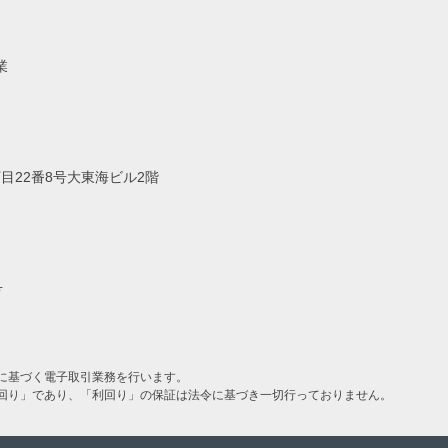
業
丁目22番8号大東海ビル2階
号
に基づく電子取引業務を行います。
回り」であり、「利回り」の保証は法令に基づき一切行っておりません。