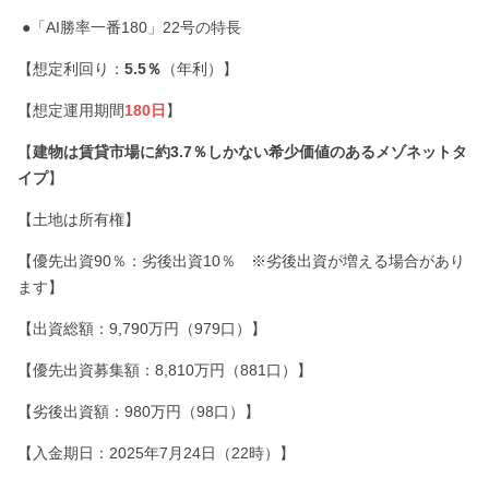
●「AI勝率一番180」22号の特長
【想定利回り：
5.5％
（年利）】
【想定運用期間
180日
】
【
建物は賃貸市場に約3.7％しかない希少価値のあるメゾネットタ
イプ
】
【土地は所有権】
【優先出資90％：劣後出資10％ ※劣後出資が増える場合があり
ます】
【出資総額：9,790万円（979口）】
【優先出資募集額：8,810万円（881口）】
【劣後出資額：980万円（98口）】
【入金期日：2025年7月24日（22時）】