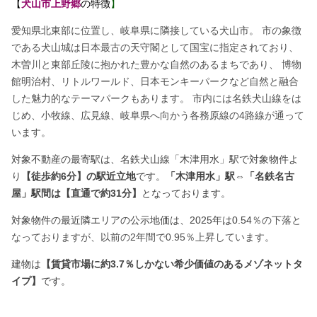
【
犬山市上野郷
の特徴
】
愛知県北東部に位置し、岐阜県に隣接している犬山市。 市の象徴
である犬山城は日本最古の天守閣として国宝に指定されており、
木曽川と東部丘陵に抱かれた豊かな自然のあるまちであり、 博物
館明治村、リトルワールド、日本モンキーパークなど自然と融合
した魅力的なテーマパークもあります。 市内には名鉄犬山線をは
じめ、小牧線、広見線、岐阜県へ向かう各務原線の4路線が通って
います。
対象不動産の最寄駅は、名鉄犬山線「木津用水」駅で対象物件よ
り
【徒歩約6分】の駅近立地
です。
「木津用水」駅⇔「名鉄名古
屋」駅間は【直通で約31分】
となっております。
対象物件の最近隣エリアの公示地価は、2025年は0.54
％の下落と
なっておりますが、以前の2年間で0.95％上昇しています。
建物は
【賃貸市場に約3.7％しかない希少価値のあるメゾネットタ
イプ】
です。