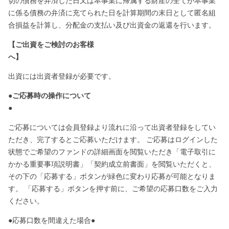
切の債務を弁済した日又は本事業に帰属する財産の全てが本事業
に係る債務の弁済に充てられた日を計算期間の末日として匿名組
合損益を計算し、分配金の支払い及び出資金の返還を行います。
【ご出資をご検討のお客様
へ】
出資には出資者登録が必要です。
●ご応募時の操作について
●
ご応募については会員登録より流れに沿って出資者登録をしてい
ただき、完了するとご応募いただけます。 ご応募はログインした
状態でご希望のファンドの詳細画面を閲覧いただき「電子取引に
かかる重要事項説明書」「契約成立前書面」を閲覧いただくと、
その下の「応募する」ボタンが緑色に変わり応募が可能となりま
す。 「応募する」ボタンを押す前に、ご希望の応募口数をご入力
ください。
●応募口数を間違えた場合●