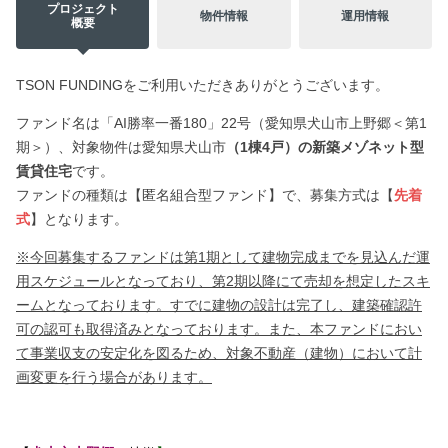
プロジェクト
物件情報
運用情報
概要
TSON FUNDINGをご利用いただきありがとうございます。
ファンド名は「AI勝率一番180」22号（愛知県犬山市上野郷＜第1
期＞）、対象物件は愛知県犬山市
（1棟4戸）の新築メゾネット型
賃貸住宅
です。
ファンドの種類は【匿名組合型ファンド】で、募集方式は【
先着
式
】となります。
※今回募集するファンドは第1期として建物完成までを見込んだ運
用スケジュールとなっており、第2期以降にて売却を想定したスキ
ームとなっております。すでに建物の設計は完了し、建築確認許
可の認可も取得済みとなっております。また、本ファンドにおい
て事業収支の安定化を図るため、対象不動産（建物）において計
画変更を行う場合があります。