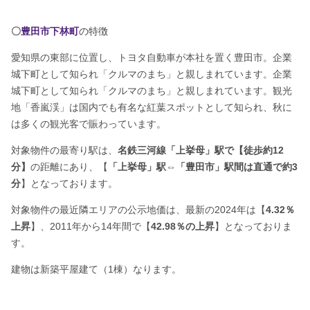
〇
豊田市下林町
の特徴
愛知県の東部に位置し、トヨタ自動車が本社を置く豊田市。企業
城下町として知られ「クルマのまち」と親しまれています。企業
城下町として知られ「クルマのまち」と親しまれています。観光
地「香嵐渓」は国内でも有名な紅葉スポットとして知られ、秋に
は多くの観光客で賑わっています。
対象物件の最寄り駅は、
名鉄三河線「上挙母」駅で【徒歩約12
分】
の距離にあり、【
「上挙母」駅⇔「豊田市」駅間は直通で約3
分
】となっております。
対象物件の最近隣エリアの公示地価は、最新の2024年は【
4.32％
上昇
】、2011年から14年間で【
42.98％の上昇
】となっておりま
す。
建物は新築平屋建て（1棟）なります。