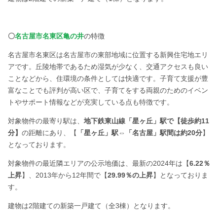
〇
名古屋市名東区亀の井
の特徴
名古屋市名東区は名古屋市の東部地域に位置する新興住宅地エリ
アです。丘陵地帯であるため湿気が少なく、交通アクセスも良い
ことなどから、住環境の条件としては快適です。子育て支援が豊
富なことでも評判が高い区で、子育てをする両親のためのイベン
トやサポート情報などが充実している点も特徴です。
対象物件の最寄り駅は、
地下鉄東山線「星ヶ丘」駅で【徒歩約11
分】
の距離にあり、【
「星ヶ丘」駅⇔「名古屋」駅間は約20分
】
となっております。
対象物件の最近隣エリアの公示地価は、最新の2024年は【
6.22％
上昇
】、2013年から12年間で【
29.99％の上昇
】となっておりま
す。
建物は2階建ての新築一戸建て（全3棟）となります。