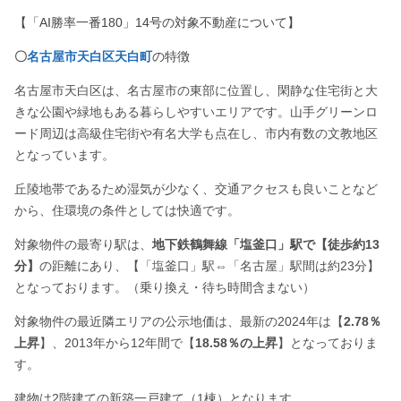
【「AI勝率一番180」14号の対象不動産について】
〇
名古屋市天白区天白町
の特徴
名古屋市天白区は、名古屋市の東部に位置し、閑静な住宅街と大
きな公園や緑地もある暮らしやすいエリアです。山手グリーンロ
ード周辺は高級住宅街や有名大学も点在し、市内有数の文教地区
となっています。
丘陵地帯であるため湿気が少なく、交通アクセスも良いことなど
から、住環境の条件としては快適です。
対象物件の最寄り駅は、
地下鉄鶴舞線「塩釜口」駅で【徒歩約13
分】
の距離にあり、【「塩釜口」駅⇔「名古屋」駅間は約23分】
となっております。（乗り換え・待ち時間含まない）
対象物件の最近隣エリアの公示地価は、最新の2024年は【
2.78％
上昇
】、2013年から12年間で【
18.58％の上昇
】となっておりま
す。
建物は2階建ての新築一戸建て（1棟）となります。