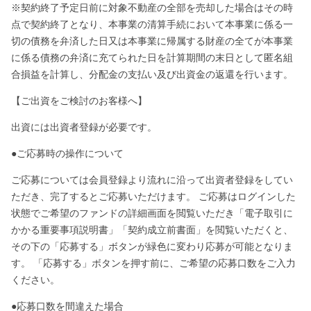
※契約終了予定日前に対象不動産の全部を売却した場合はその時
点で契約終了となり、本事業の清算手続において本事業に係る一
切の債務を弁済した日又は本事業に帰属する財産の全てが本事業
に係る債務の弁済に充てられた日を計算期間の末日として匿名組
合損益を計算し、分配金の支払い及び出資金の返還を行います。
【ご出資をご検討のお客様へ】
出資には出資者登録が必要です。
●ご応募時の操作について
ご応募については会員登録より流れに沿って出資者登録をしてい
ただき、完了するとご応募いただけます。 ご応募はログインした
状態でご希望のファンドの詳細画面を閲覧いただき「電子取引に
かかる重要事項説明書」「契約成立前書面」を閲覧いただくと、
その下の「応募する」ボタンが緑色に変わり応募が可能となりま
す。 「応募する」ボタンを押す前に、ご希望の応募口数をご入力
ください。
●応募口数を間違えた場合