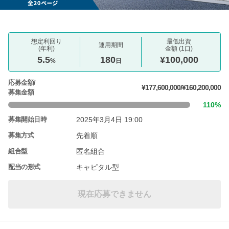
想定利回り
最低出資
運用期間
(年利)
金額 (1口)
5.5
180
¥100,000
%
日
応募金額/
¥177,600,000/¥160,200,000
募集金額
110%
2025年3月4日 19:00
募集開始日時
先着順
募集方式
匿名組合
組合型
キャピタル型
配当の形式
現在応募できません