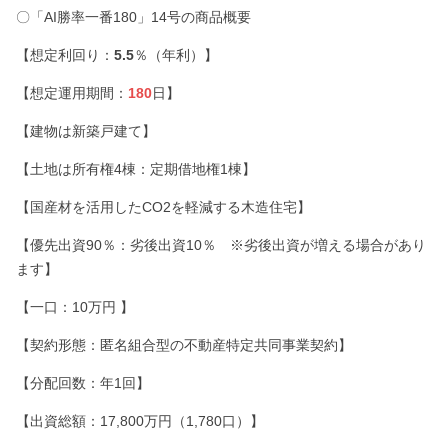
〇「AI勝率一番180」14号の商品概要
【想定利回り：
5.5
％（年利）】
【想定運用期間：
180
日】
【建物は新築戸建て】
【土地は所有権4棟：定期借地権1棟】
【国産材を活用したCO2を軽減する木造住宅】
【優先出資90％：劣後出資10％ ※劣後出資が増える場合があり
ます】
【一口：10万円 】
【契約形態：匿名組合型の不動産特定共同事業契約】
【分配回数：年1回】
【出資総額：17,800万円（1,780口）】